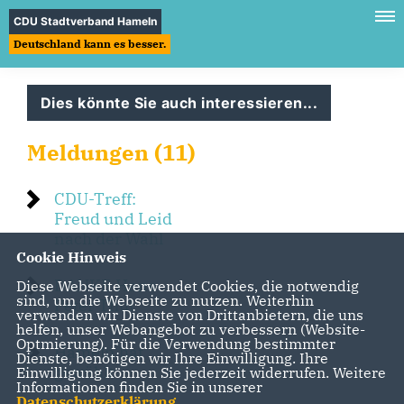
CDU Stadtverband Hameln
Deutschland kann es besser.
Dies könnte Sie auch interessieren...
Meldungen (11)
CDU-Treff:
Freud und Leid
nach der Wahl
Cookie Hinweis
DANKE Hans
Diese Webseite verwendet Cookies, die notwendig
sind, um die Webseite zu nutzen. Weiterhin
Peter Thul
verwenden wir Dienste von Drittanbietern, die uns
helfen, unser Webangebot zu verbessern (Website-
Optmierung). Für die Verwendung bestimmter
Hameln hat
Dienste, benötigen wir Ihre Einwilligung. Ihre
gewählt
Einwilligung können Sie jederzeit widerrufen. Weitere
Informationen finden Sie in unserer
Datenschutzerklärung
.