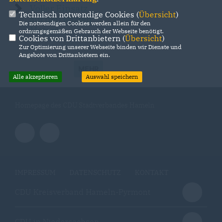
Voller Einsatz
Technisch notwendige Cookies (
Übersicht
)
auf den letzten
Die notwendigen Cookies werden allein für den
Metern
ordnungsgemäßen Gebrauch der Webseite benötigt.
Cookies von Drittanbietern (
Übersicht
)
Zur Optimierung unserer Webseite binden wir Dienste und
Angebote von Drittanbietern ein.
MEHR
Alle akzeptieren
Auswahl speichern
Homepage des CDU Stadtverbandes Hameln
IMPRESSUM
DATENSCHUTZ
KONTAKT
CDU Kreisverband Hameln-Pyrmont
CDU in Niedersachsen