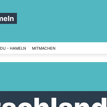
meln
DU - HAMELN
MITMACHEN