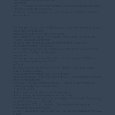
und richtig.
Die FDP schlägt nun eine Wirtschaftlichkeitsbetrachtung mit vorheriger
Einbeziehung der Beteiligten vor.
Im Jahr 2017 die pädagogische Betrachtung und in 2018 die bauliche,
wirtschaftliche.
Die Gruppe möchte, dass die Betrachtung, also keine Untersuchung mit
Gutachten, sondern eine
Grobanalyse, ohne Fremdvergabe erfolgt.
Das tragen wir mit, lassen sich dadurch doch ca. 50 T€ einsparen.
Thema „Freiwillige Leistungen“.
Im Jahre 2012 hat der Rat einvernehmlich aus Gründen der
Haushaltskonsolidierung und der
Gerechtigkeit gegenüber der Vielzahl von Antragstellern entschieden,
keine neuen freiwilligen Leistungen
zugewähren.
Die Gruppe möchte diesen Beschluss mit ihrer Vorlage 57/2017 und
deren Änderung ab dem Jahr 2018
aufheben.
Der Landkreis hat für die Gewährung freiwilliger Leistungen einen
Kriterienkatalog erstellt.
Das sollten wir in Hameln auch so handhaben.
Einen gedeckelten Fond mit Förderrichtlinien. Die Antragsteller müssen
ihren Antrag ausführlich
begründen und Kalkulationen beifügen. Und jedes Jahr werden die
Leistungsbewilligungen neu auf den
Prüfstand gestellt.
Damit es so kommt, stimmen wir dem Antrag zu.
Und wo ich gerade bei freiwilligen Leistungen bin.
Die CDU-DU Fraktion stimmt der einmaligen Erhöhung der Zuwendung
an die Sumpfblume zu. Einmalig
in diesem Jahr 5 T€, ab nächstem Jahr wird dann die gesamte
Fördermaßnahme neu geprüft.
Zu der Prüfung gehört auch, dass vom Antragsteller dargelegt wird, was
er denn