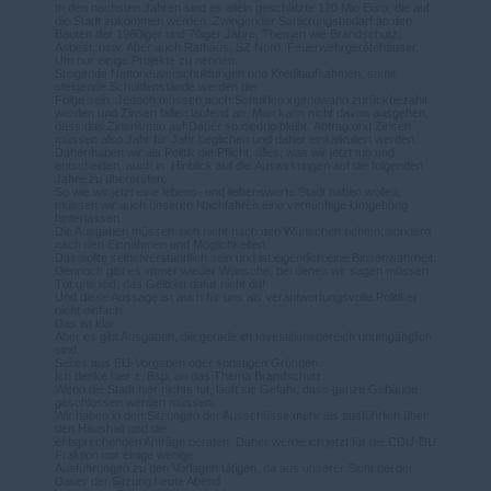
In den nächsten Jahren sind es allein geschätzte 120 Mio Euro, die auf
die Stadt zukommen werden. Zwingender Sanierungsbedarf an den
Bauten der 1960iger und 70iger Jahre, Themen wie Brandschutz,
Asbest, usw. Aber auch Rathaus, SZ Nord, Feuerwehrgerätehäuser.
Um nur einige Projekte zu nennen.
Steigende Nettoneuverschuldungen und Kreditaufnahmen, somit
steigende Schuldenstände werden die
Folge sein. Jedoch müssen auch Schulden irgendwann zurückbezahlt
werden und Zinsen fallen laufend an. Man kann nicht davon ausgehen,
dass das Zinsniveau auf Dauer so niedrig bleibt. Abtrag und Zinsen
müssen also Jahr für Jahr beglichen und daher einkalkuliert werden.
Daher haben wir als Politik die Pflicht, alles, was wir jetzt tun und
entscheiden, auch in Hinblick auf die Auswirkungen auf die folgenden
Jahre zu überprüfen.
So wie wir jetzt eine lebens- und liebenswerte Stadt haben wollen,
müssen wir auch unseren Nachfahren eine vernünftige Umgebung
hinterlassen.
Die Ausgaben müssen sich nicht nach den Wünschen richten, sondern
nach den Einnahmen und Möglichkeiten.
Das sollte selbstverständlich sein und ist eigentlich eine Binsenwahrheit.
Dennoch gibt es immer wieder Wünsche, bei denen wir sagen müssen:
Tut uns leid, das Geld ist dafür nicht da!
Und diese Aussage ist auch für uns als verantwortungsvolle Politiker
nicht einfach.
Das ist klar.
Aber es gibt Ausgaben, die gerade im Investitionsbereich unumgänglich
sind.
Sei es aus EU-Vorgaben oder sonstigen Gründen.
Ich denke hier z. Bsp. an das Thema Brandschutz.
Wenn die Stadt hier nichts tut, läuft sie Gefahr, dass ganze Gebäude
geschlossen werden müssen.
Wir haben in den Sitzungen der Ausschüsse mehr als ausführlich über
den Haushalt und die
entsprechenden Anträge beraten. Daher werde ich jetzt für die CDU-DU
Fraktion nur einige wenige
Ausführungen zu den Vorlagen tätigen, da aus unserer Sicht bei der
Dauer der Sitzung heute Abend