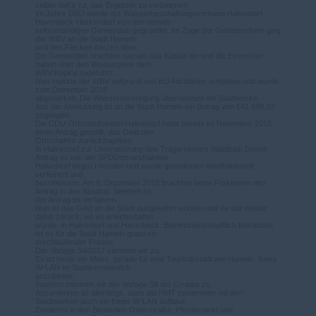
selber dafür tut, das Ergebnis zu verbessern.
Im Jahre 1963 wurde der Wasserbeschaffungsverband Halvestorf-
Haverbeck-Herkendorf von den damals
selbstständigen Gemeinden gegründet. Im Zuge der Gebietsreform ging
der WBV an die Stadt Hameln
und den Flecken Aerzen über.
Die Gemeinden brachten damals das Kapital ein und die Einwohner
haben über den Wasserpreis dem
WBV Kapital zugeführt.
Nun musste der WBV aufgrund von EU-Richtlinien aufgeben und wurde
zum Dezember 2016
abgewickelt. Die Wasserversorgung übernehmen die Stadtwerke.
Aus der Abwicklung ist an die Stadt Hameln ein Betrag von €41.668,03
gegangen.
Die CDU-Ortsratsfraktion Halvestorf hatte bereits im November 2015
einen Antrag gestellt, das Geld den
Ortschaften zurückzugeben.
In Halvestorf zur Unterstützung des Trägervereins Waldbad. Dieser
Antrag ist von der SPDOrtsratsfraktion
Halvestorf begrü.t worden und wurde gemeinsam interfraktionell
verfeinert und
beschlossen. Am 9. Dezember 2015 brachten beide Fraktionen den
Antrag in den Stadtrat. Seitdem ist
der Antrag im Verfahren.
Nun ist das Geld an die Stadt ausgekehrt worden und es soll wieder
dahin zurück, wo es erwirtschaftet
wurde. In Halvestorf und Haverbeck. Betriebswirtschaftlich betrachtet
ist es für die Stadt Hameln quasi ein
durchlaufender Posten.
Der Vorlage 54/2017 stimmen wir zu.
Es ist heute ein Muss, gerade für eine Touristikstadt wie Hameln, freies
W-LAN im Stadtkernbereich
anzubieten.
Insofern stimmen wir der Vorlage 58 der Gruppe zu.
Anzumerken ist allerdings, dass die HMT zusammen mit den
Stadtwerken auch ein freies W-LAN aufbaut.
Zunächst in den Bereichen Osterstraße, Pferdemarkt und