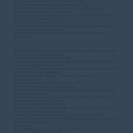
keine neue Rekordmarke erreicht werden muss.
Zu den haushaltsrelevanten Vorlagen und Anträgen:
Zu der Mitteilungsvorlage der Stadt zum Thema „Statusbericht
Weiterentwicklung EDV / E-Government“
beantragt die Rot-Rot-Grüne-Gruppe eine ergänzende Tabelle für die 7
in der Vorlage genannten Zahlen.
Die CDU-DU Fraktion geht da mit.
Der Zuschuss für die HMT wird wie in den Vorjahren genehmigt, die
Handlungsfähigkeit der HMT muss
gesichert sein, der Tourismus hat für Hameln eine besondere
Bedeutung.
Die Mindestfunktionsstärke der Hauptberuflichen Wachbereitschaft der
Feuerwehr auf 6 Funktionsstellen
zu erhöhen, stimmen wir ganz klar zu.
Aus einer Überlastungsanzeige der Mitarbeiter geht die Notwendigkeit
und das dringende Handeln hervor.
Die taktische Einheit ist derzeit nicht ausreichend besetzt. Dieses Loch
wird bislang von der Freiwilligen
Feuerwehr gestopft. Aber die Ortsfeuerwehr kommt an ihre
Leistungsgrenze.
An dieser Stelle ein großes Dankeschön an die
Feuerwehrkameradinnen und Kameraden.
Mit unserer Zustimmung schaffen wir die rechtlichen Voraussetzungen
für den Stellenbedarf.
Und wir müssen natürlich auch an die Fürsorgepflicht gegenüber den
Mitarbeitern und an die Sicherheit
der Bürgerinnenund Bürger denken!
Und dann ist es natürlich konsequent und richtig, dass die CDU-DU
Fraktion auch der Vorlage 202/2016
zustimmt, nämlich der Einstellung von 14 zusätzlichen Kräften
für den Feuerwehrbereich und den Rettungsdienst und der Prüfung der
Einführung der Freien
Heilfürsorge.
Der Umbenennung und Umwandlung der Rettungsassistenschule und
Satzungsänderung nach Vorlage