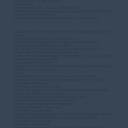
Hochzeitshaus. Es gibt dann zwei
Infrastrukturen.
Haus der Wirtschaft – eine never ending Story?
Die Rot-Rot-Grüne-Gruppe hat ihren Antrag „Kein Haus der Wirtschaft“
heute von der Tagesordnung
genommen. Wir wären heute bereit gewesen, zu entscheiden.
Die Gruppe hat noch Beratungsbedarf und es ist guter Brauch, dem zu
folgen.
Es wird dann also im Mai d. J. entschieden.
Durch Verschiebung der Entscheidung, aber auch durch eine
Genehmigung des Haushaltes erst Mitte
des Jahres, ist es unrealistisch, dass noch dieses Jahr das
bestehende Gebäude abrissen werden würde,
so dass wir der Gruppenvorlage 82 zustimmen, es reicht aus, wenn die
Abrisskosten im Haushalt 2018
neu aufgenommen werden.
Seit dem Jahr 2005 sind die Gebühren für Dienst- und Sachleistungen
der Feuerwehr nicht angepasst
worden.
Diese Anpassung möchten wir mit unserem Antrag 73/2017.
Antrag der FDP zur Bildung einer „Ideenwerkstatt“ mit dem Ziel der
Haushaltskonsolidierung.
Die Idee als solche ist schon gut.
Alle die im Arbeitskreis Haushaltskonsolidierung mitgearbeitet haben,
wissen, wie schwierig es ist, immer
neue Kostenreduzierungsmöglichkeiten aufzuzeigen.
Da bietet die Ideenwerkstatt eine gute Basis.
Gerade auch für die neuen Ratsmitglieder.
Neue Ratsmitglieder – neue Ideen!
Liebe FDP – dann man los!
Frau Maulhardt beantragt, neu zu beschaffende Dienstwagen der Stadt
mit Hybrid- oder Elektroantrieb zu beschaffen, sofern dieses
wirtschaftlich vertretbar ist.
Diese Idee tragen wir mit.
In den Elektroantrieben liegt sicher neben wasserstoffbetrieben