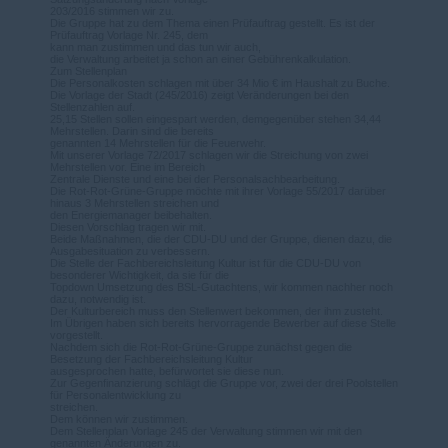
203/2016 stimmen wir zu.
Die Gruppe hat zu dem Thema einen Prüfauftrag gestellt. Es ist der
Prüfauftrag Vorlage Nr. 245, dem
kann man zustimmen und das tun wir auch,
die Verwaltung arbeitet ja schon an einer Gebührenkalkulation.
Zum Stellenplan
Die Personalkosten schlagen mit über 34 Mio € im Haushalt zu Buche.
Die Vorlage der Stadt (245/2016) zeigt Veränderungen bei den
Stellenzahlen auf.
25,15 Stellen sollen eingespart werden, demgegenüber stehen 34,44
Mehrstellen. Darin sind die bereits
genannten 14 Mehrstellen für die Feuerwehr.
Mit unserer Vorlage 72/2017 schlagen wir die Streichung von zwei
Mehrstellen vor. Eine im Bereich
Zentrale Dienste und eine bei der Personalsachbearbeitung.
Die Rot-Rot-Grüne-Gruppe möchte mit ihrer Vorlage 55/2017 darüber
hinaus 3 Mehrstellen streichen und
den Energiemanager beibehalten.
Diesen Vorschlag tragen wir mit.
Beide Maßnahmen, die der CDU-DU und der Gruppe, dienen dazu, die
Ausgabesituation zu verbessern.
Die Stelle der Fachbereichsleitung Kultur ist für die CDU-DU von
besonderer Wichtigkeit, da sie für die
Topdown Umsetzung des BSL-Gutachtens, wir kommen nachher noch
dazu, notwendig ist.
Der Kulturbereich muss den Stellenwert bekommen, der ihm zusteht.
Im Übrigen haben sich bereits hervorragende Bewerber auf diese Stelle
vorgestellt.
Nachdem sich die Rot-Rot-Grüne-Gruppe zunächst gegen die
Besetzung der Fachbereichsleitung Kultur
ausgesprochen hatte, befürwortet sie diese nun.
Zur Gegenfinanzierung schlägt die Gruppe vor, zwei der drei Poolstellen
für Personalentwicklung zu
streichen.
Dem können wir zustimmen.
Dem Stellenplan Vorlage 245 der Verwaltung stimmen wir mit den
genannten Änderungen zu.