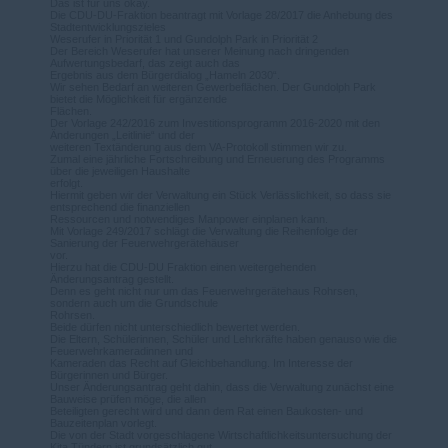
Das ist für uns okay.
Die CDU-DU-Fraktion beantragt mit Vorlage 28/2017 die Anhebung des
Stadtentwicklungszieles
Weserufer in Priorität 1 und Gundolph Park in Priorität 2
Der Bereich Weserufer hat unserer Meinung nach dringenden
Aufwertungsbedarf, das zeigt auch das
Ergebnis aus dem Bürgerdialog „Hameln 2030“.
Wir sehen Bedarf an weiteren Gewerbeflächen. Der Gundolph Park
bietet die Möglichkeit für ergänzende
Flächen.
Der Vorlage 242/2016 zum Investitionsprogramm 2016-2020 mit den
Änderungen „Leitlinie“ und der
weiteren Textänderung aus dem VA-Protokoll stimmen wir zu.
Zumal eine jährliche Fortschreibung und Erneuerung des Programms
über die jeweiligen Haushalte
erfolgt.
Hiermit geben wir der Verwaltung ein Stück Verlässlichkeit, so dass sie
entsprechend die finanziellen
Ressourcen und notwendiges Manpower einplanen kann.
Mit Vorlage 249/2017 schlägt die Verwaltung die Reihenfolge der
Sanierung der Feuerwehrgerätehäuser
vor.
Hierzu hat die CDU-DU Fraktion einen weitergehenden
Änderungsantrag gestellt.
Denn es geht nicht nur um das Feuerwehrgerätehaus Rohrsen,
sondern auch um die Grundschule
Rohrsen.
Beide dürfen nicht unterschiedlich bewertet werden.
Die Eltern, Schülerinnen, Schüler und Lehrkräfte haben genauso wie die
Feuerwehrkameradinnen und
Kameraden das Recht auf Gleichbehandlung. Im Interesse der
Bürgerinnen und Bürger.
Unser Änderungsantrag geht dahin, dass die Verwaltung zunächst eine
Bauweise prüfen möge, die allen
Beteiligten gerecht wird und dann dem Rat einen Baukosten- und
Bauzeitenplan vorlegt.
Die von der Stadt vorgeschlagene Wirtschaftlichkeitsuntersuchung der
Kita Tündern ist grundsätzlich gut