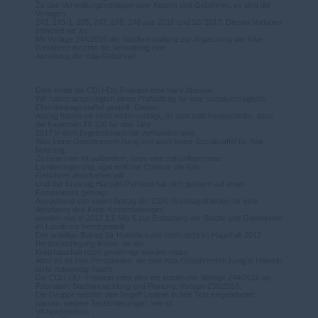
Zu den Verwaltungsvorlagen über Kosten und Gebühren, es sind die
Vorlagen
243, 243-1, 205, 247, 246, 248 aus 2016 und 32/ 2017: Diesen Vorlagen
stimmen wir zu.
Mit Vorlage 244/2016 der Stadtverwaltung zur Anpassung der Kita-
Gebühren möchte die Verwaltung eine
Anhebung der Kita-Gebühren.
Dem erteilt die CDU-DU Fraktion eine klare Absage.
Wir haben ursprünglich einen Prüfauftrag für eine sozialverträgliche
Elternbeitragsstaffel gestellt. Diesen
Antrag haben wir nicht weiterverfolgt, da sich bald herausstellte, dass
die fraglichen T€ 100 für das Jahr
2017 in dem Ergebnishaushalt vorhanden sind.
Also keine Gebührenerh.hung und auch keine Sozialstaffel für Kita-
Nutzung.
Zu beachten ist außerdem, dass eine zukünftige neue
Landesregierung, egal welcher Couleur, die Kita-
Gebühren abschaffen will.
Und der Kreistag Hameln-Pyrmont hat sich gestern auf einen
Kompromiss geeinigt.
Ausgehend von einem Antrag der CDU-Kreistagsfraktion für eine
Anhebung des Kreis-Kostenbeitrages
werden nun in 2017 1,5 Mio € zur Entlastung der Städte und Gemeinden
im Landkreis bereitgestellt.
Der anteilige Betrag für Hameln kann noch nicht im Haushalt 2017
Berücksichtigung finden, da der
Kreishaushalt noch genehmigt werden muss.
Aber es ist eine Perspektive, die eine Kita-Gebührenerh.hung in Hameln
nicht notwendig macht.
Die CDU-DU- Fraktion lehnt also die städtische Vorlage 244/2016 ab.
Prioritäten Stadtentwicklung und Planung. Vorlage 238/2016.
Die Gruppe möchte den Begriff Leitlinie in den Text eingearbeitet
wissen, weitere Textänderungen, wie im
VA besprochen.